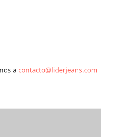
!
enos a
contacto@liderjeans.com